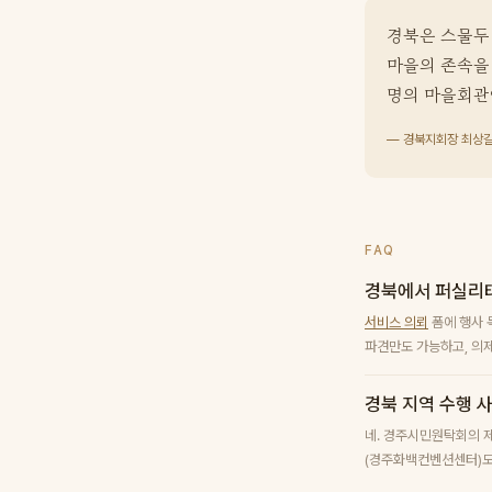
경북은 스물두 
마을의 존속을
명의 마을회관
— 경북지회장 최상
FAQ
경북에서 퍼실리
서비스 의뢰
폼에 행사 
파견만도 가능하고, 의제
경북 지역 수행 
네. 경주시민원탁회의 
(경주화백컨벤션센터)도