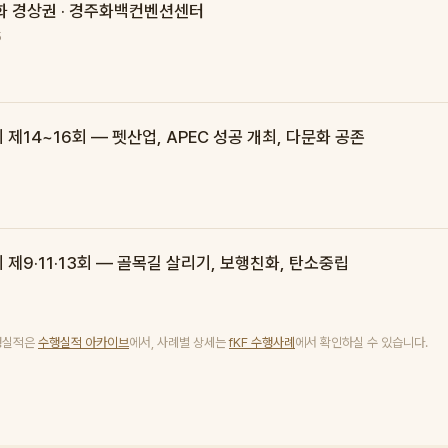
 경상권 · 경주화백컨벤션센터
5
14~16회 — 펫산업, APEC 성공 개최, 다문화 공존
제9·11·13회 — 골목길 살리기, 보행친화, 탄소중립
수행실적은
수행실적 아카이브
에서, 사례별 상세는
fKF 수행사례
에서 확인하실 수 있습니다.