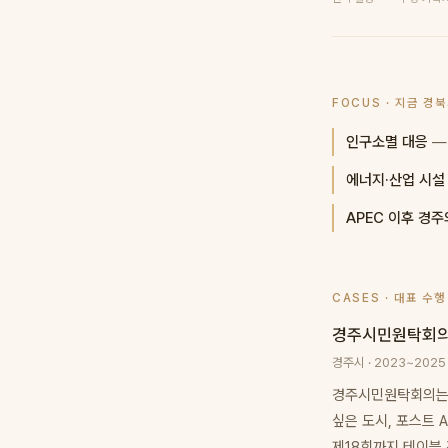
FOCUS · 지금 경
인구소멸 대응
—
에너지·산업 시설
APEC 이후 경주
CASES · 대표 수행
경주시민원탁회의
경주시 · 2023~2025
경주시민원탁회의는 골
싶은 도시, 포스트
제18회까지 테이블