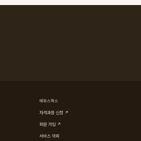
에듀스픽스
자격과정 신청 ↗
회원 가입 ↗
서비스 의뢰