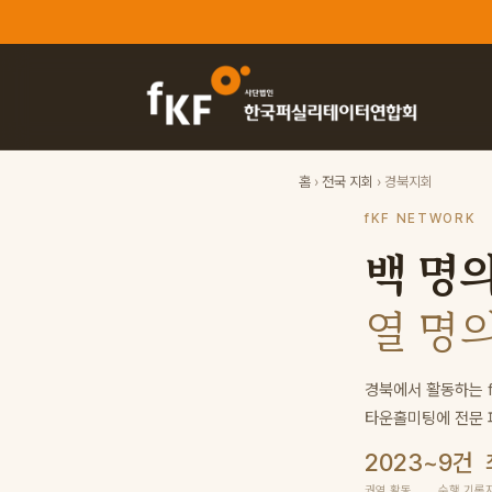
홈
›
전국 지회
› 경북지회
fKF NETWORK
백 명
경북 퍼실리테이터
열 명
경북에서 활동하는 
타운홀미팅에 전문 
2023~
9건
권역 활동
수행 기록