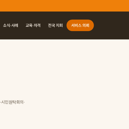
소식·사례
교육·자격
전국 지회
서비스 의뢰
·시민원탁회의·