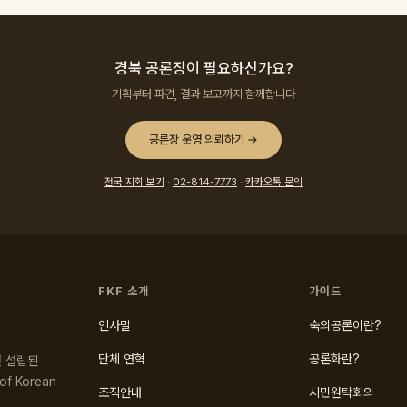
경북 공론장이 필요하신가요?
기획부터 파견, 결과 보고까지 함께합니다
공론장 운영 의뢰하기 →
전국 지회 보기
·
02-814-7773
·
카카오톡 문의
FKF 소개
가이드
인사말
숙의공론이란?
단체 연혁
공론화란?
년 설립된
f Korean
조직안내
시민원탁회의